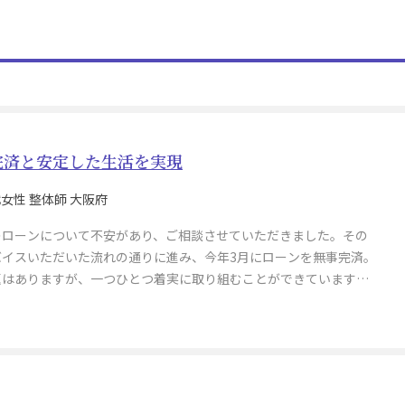
完済と安定した生活を実現
0代女性 整体師 大阪府
のローンについて不安があり、ご相談させていただきました。その
バイスいただいた流れの通りに進み、今年3月にローンを無事完済。
題はありますが、一つひとつ着実に取り組むことができています。
人も65歳を過ぎても責任ある立場で元気に働くことができており、
に安定した生活を送れていることに感謝しています。「大きな不安
解消され、安心して前に進めています」