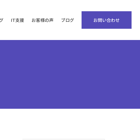
グ
IT支援
お客様の声
ブログ
お問い合わせ
ンサルティング
ィック四柱推命®
ン実現プログラム