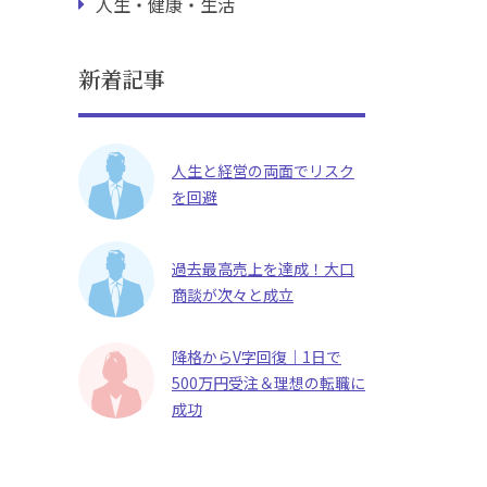
人生・健康・生活
新着記事
人生と経営の両面でリスク
を回避
過去最高売上を達成！大口
商談が次々と成立
降格からV字回復｜1日で
500万円受注＆理想の転職に
成功