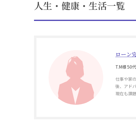
人生・健康・生活一覧
ローン
T.M様 5
仕事や家
後、アド
現在も課
また、主
夫婦とも
がひとつ