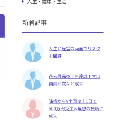
人生・健康・生活
新着記事
人生と経営の両面でリスク
を回避
過去最高売上を達成！大口
商談が次々と成立
降格からV字回復｜1日で
500万円受注＆理想の転職に
成功