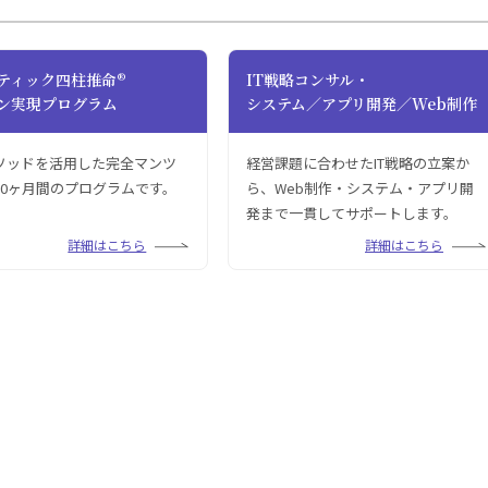
ティック四柱推命®
IT戦略コンサル・
ン実現プログラム
システム／アプリ開発／Web制作
ソッドを活用した完全マンツ
経営課題に合わせたIT戦略の立案か
10ヶ月間のプログラムです。
ら、Web制作・システム・アプリ開
発まで一貫してサポートします。
詳細はこちら
詳細はこちら