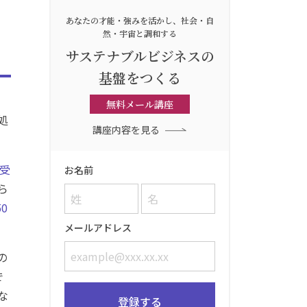
あなたの才能・強みを活かし、
社会・自
然・宇宙と調和する
サステナブルビジネスの
基盤をつくる
無料メール講座
処
講座内容を見る
を受
お名前
ら
0
メールアドレス
の
で
な
登録する