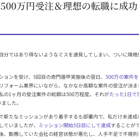
500万円受注＆理想の転職に成功
自分ではあり得ないようなミスを連発してしまい、ついに降格
ションを受け、5回目の奇門遁甲実施後の翌日、
500万の案件
リフォーム業界にいながら、なかなか高額な案件の受注が決ま
私の1ヶ月の受注案件の総額は500万程度。それが
たった1日で5
りました。
で新たなミッションがあり着手するも部署内で、私だけ未達成
していましたが、
ミッション開始5日目にして達成
することが
後、勤務していた会社の経営状態が悪化し、人手不足で不規則