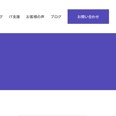
グ
IT支援
お客様の声
ブログ
お問い合わせ
ンサルティング
ィック四柱推命®
ン実現プログラム